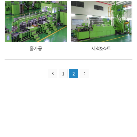
홀가공
세척&쇼트
1
2