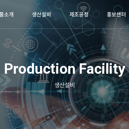
품소개
생산설비
제조공정
홍보센터
 Blanking
Fine Blanking
Brake Backplate
홍보물
제품
금형
홍보 동영상
금형
검사장비
Production Facility
생산설비