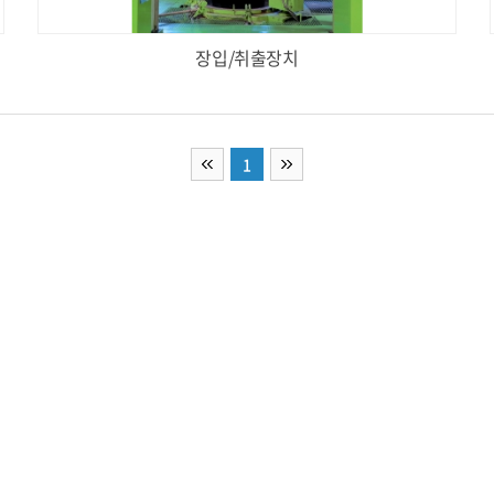
장입/취출장치
1