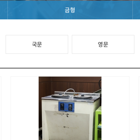
금형
국문
영문