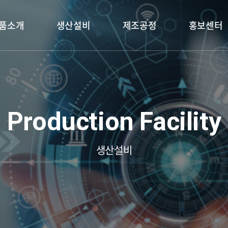
품소개
생산설비
제조공정
홍보센터
 Blanking
Fine Blanking
Brake Backplate
홍보물
제품
금형
홍보 동영상
금형
검사장비
Production Facility
생산설비